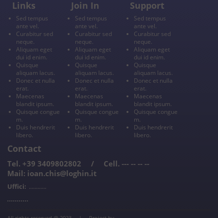
Links
Join In
Support
Sed tempus
Sed tempus
Sed tempus
ante vel.
ante vel.
ante vel.
Curabitur sed
Curabitur sed
Curabitur sed
neque.
neque.
neque.
Aliquam eget
Aliquam eget
Aliquam eget
dui id enim.
dui id enim.
dui id enim.
Quisque
Quisque
Quisque
aliquam lacus.
aliquam lacus.
aliquam lacus.
Donec et nulla
Donec et nulla
Donec et nulla
erat.
erat.
erat.
Maecenas
Maecenas
Maecenas
blandit ipsum.
blandit ipsum.
blandit ipsum.
Quisque congue
Quisque congue
Quisque congue
m.
m.
m.
Duis hendrerit
Duis hendrerit
Duis hendrerit
libero.
libero.
libero.
Contact
Tel. +39 3409802802 / Cell. --- -- -- --
Mail: ioan.chis@loghin.it
Uffici:
............
...........
All rights reserved @ 2023 | Project by